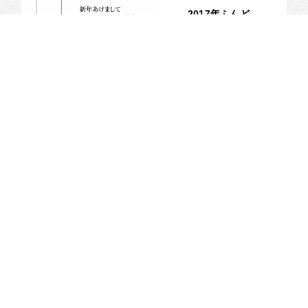
2017年ふんど
し部、新年の
ごあいさつ。
2017.01.03
コラム
新しいコレク
ションに向け
て、フランス
人デザイナー
2016.08.14
を呼びました