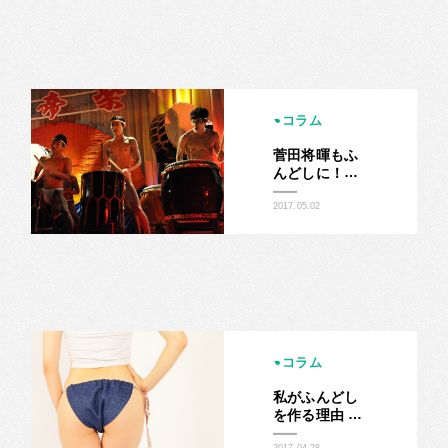
た。
コラム
菅田将暉もふ
んどしに！？
主演映画『帝
一の國』で上
2017.05.02
裸姿の"ふんど
し太鼓"シーン
を熱演！
コラム
私がふんどし
を作る理由 -
ふんどしみさ
2017.04.28