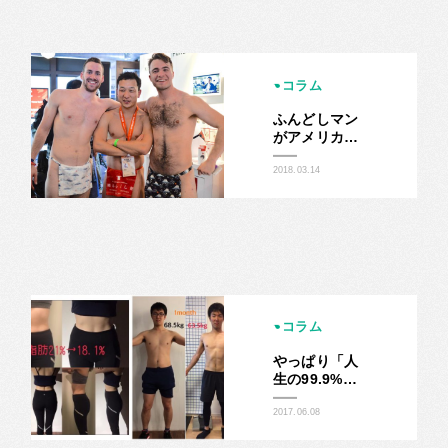
コラム
ふんどしマン
がアメリカ
SXSWで大流
行しているよ
2018.03.14
うです。
コラム
やっぱり「人
生の99.9%の
問題は、筋ト
レで解決でき
2017.06.08
る！」でし