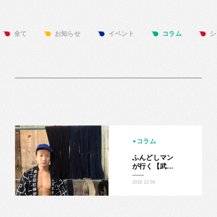
全て
お知らせ
イベント
コラム
シ
コラム
ふんどしマン
が行く【武州
正藍染】工場
見学
2018.12.04