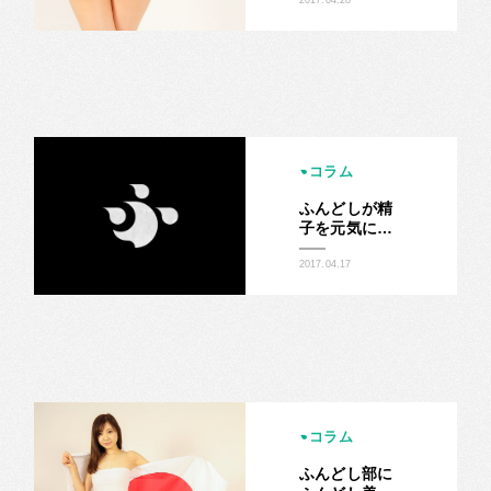
きウーマン
コラム
ふんどしが精
子を元気にす
る？男もふん
どしで妊活
2017.04.17
だ！
コラム
ふんどし部に