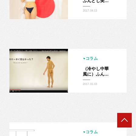
ふんどし美女
ウーマンレデ
ィが入部！
2017.04.13
コラム
（冷やし中華
風に）ふんど
し、脱ぎはじ
めました。
2017.01.03
コラム