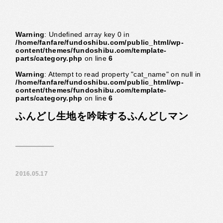
Warning
: Undefined array key 0 in
/home/fanfare/fundoshibu.com/public_html/wp-
content/themes/fundoshibu.com/template-
parts/category.php
on line
6
Warning
: Attempt to read property "cat_name" on null in
/home/fanfare/fundoshibu.com/public_html/wp-
content/themes/fundoshibu.com/template-
parts/category.php
on line
6
ふんどし生地を吟味するふんどしマン
2016.05.17