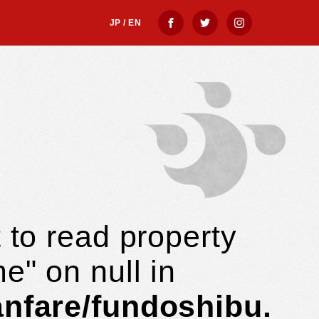
ategory.php
JP
/
EN
 to read property
e" on null in
anfare/fundoshibu.