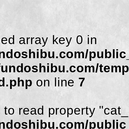
ned array key 0 in
undoshibu.com/public
fundoshibu.com/temp
d.php
on line
7
 to read property "cat
undoshibu.com/public