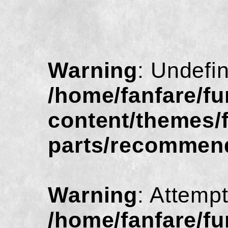
Warning
: Undefi
/home/fanfare/f
content/themes/
parts/recommen
Warning
: Attempt
/home/fanfare/f