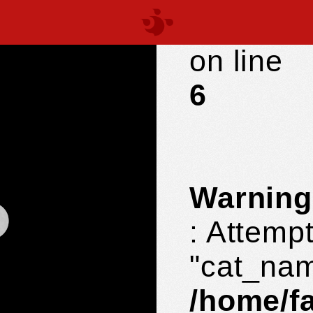
parts/c
on line
6
Warning
: Attempt
"cat_nam
/home/f