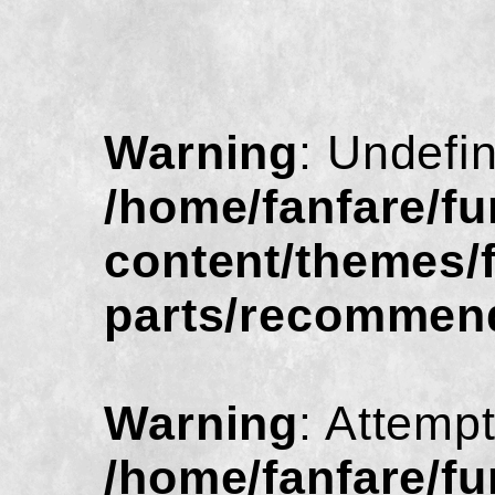
Warning
: Undefi
/home/fanfare/f
content/themes/
parts/recommen
Warning
: Attempt
/home/fanfare/f