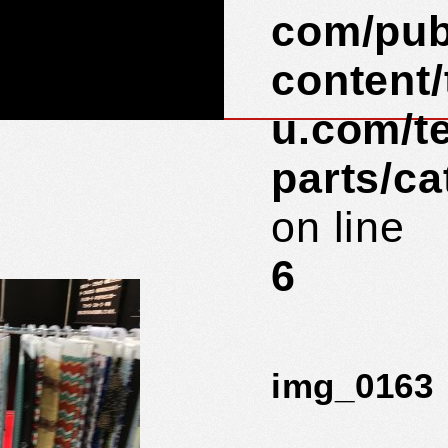
com/pub
content
u.com/t
parts/c
on line
6
img_0163