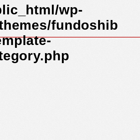
lic_html/wp-
/themes/fundoshib
emplate-
ategory.php