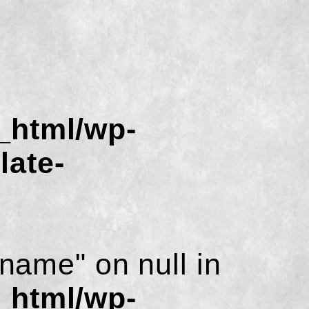
_html/wp-
late-
_name" on null in
_html/wp-