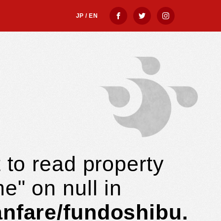
ategory.php
JP
/
EN
 to read property
e" on null in
anfare/fundoshibu.