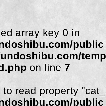
ned array key 0 in
undoshibu.com/public
fundoshibu.com/temp
d.php
on line
7
 to read property "cat
undoshibu.com/public