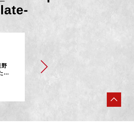
late-
星野
ただ