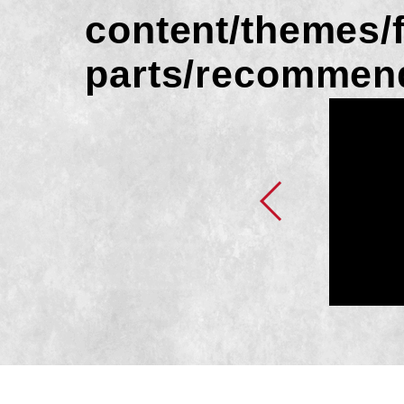
content/themes/
parts/recommen
知らせ
7にふんどしファンデ
グをローンチしまし
5/31まで＞
.02