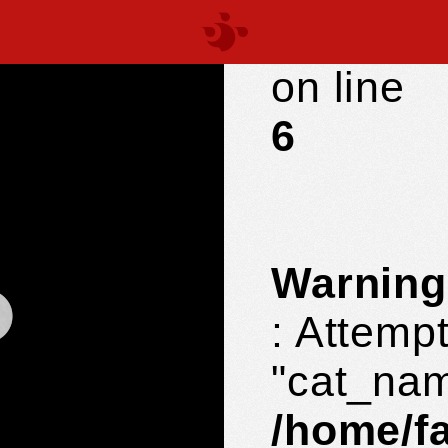
parts/c
on line
6
Warning
: Attempt
"cat_nam
/home/f