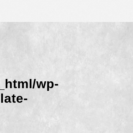
_html/wp-
late-