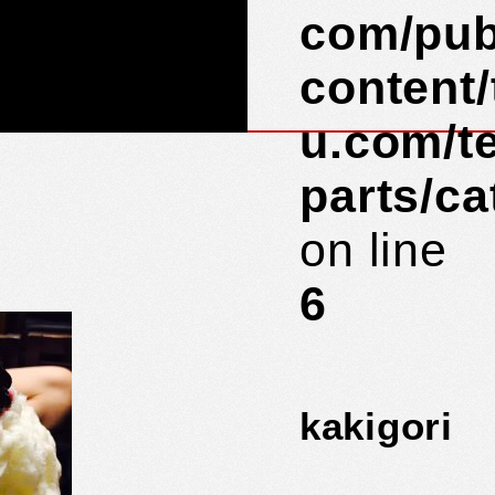
com/pub
content
u.com/t
parts/c
on line
6
kakigori