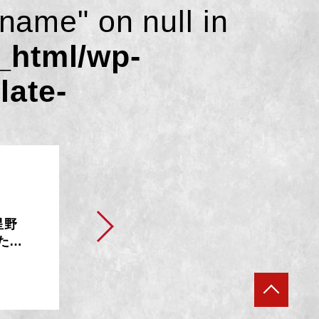
_name" on null in
_html/wp-
late-
星野
ただ