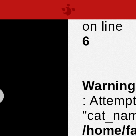
parts/c
on line
6
Warning
: Attempt
"cat_nam
/home/f