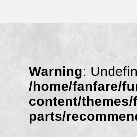
Warning
: Undefi
/home/fanfare/f
content/themes/
parts/recommen