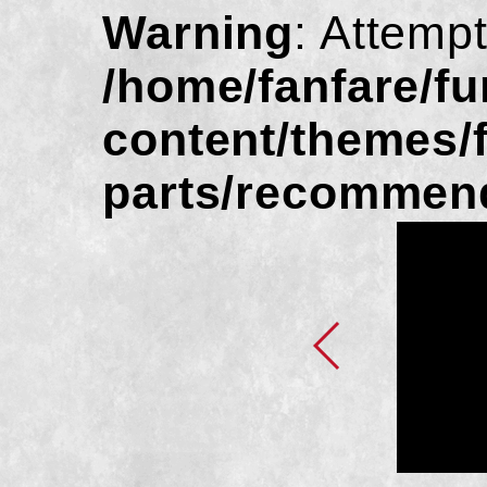
Warning
: Attempt
/home/fanfare/f
content/themes/
parts/recommen
知らせ
27にふんどしファンデ
グをローンチしまし
5/31まで＞
.02