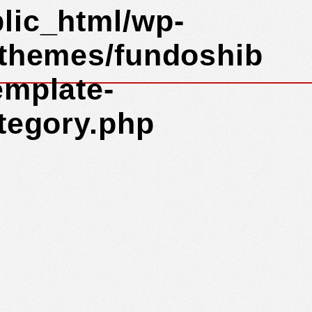
lic_html/wp-
/themes/fundoshib
emplate-
ategory.php