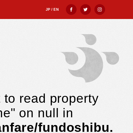
ategory.php
JP
/
EN
 to read property
e" on null in
anfare/fundoshibu.