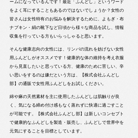
ームになっているんです！最近「ふんどし」というワード
をよく耳にすることもあるのではないでしょうか？女性の
皆さんは女性特有のお悩みを解決するために、よもぎ・布
ナプキン・絹の靴下など日頃から様々な商品を試し、情報
収集を行っている方もいらっしゃると思います。
そんな健康志向の女性には、リンパの流れを妨げない女性
用ふんどしがオススメです！健康的な体の維持を考え衣服
から見直したいと思っている方、健康のために苦しい、辛
い思いをするのは嫌だという方は、【株式会社ふんどし
部】の
通販
で女性用ふんどしをお試しください。
綿
や麻の天然素材を主に使用したふんどしは肌触りが良
く、気になる締め付け感もなく蒸れずに快適に過ごすこと
が可能です。【株式会社ふんどし部】は新しいコンセプト
で健康的なふんどしを製造・
販売
し、ふんどしで世界中を
元気にすることを目標としています。