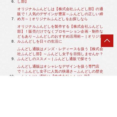
し部】
オリジナルふんどしは【株式会社ふんどし部】の通
販で！人気のデザインが豊富～ふんどしの正しい締
め方～ | オリジナルふんどしをお探しなら
オリジナルふんどしを製作する【株式会社ふんどし
部】！販売だけでなくプロモーション企画・制作な
どもあり～ふんどしのおすすめ活用術～ | オリジナ
ルふんどしを日々の生活に
ふんどし通販はメンズ・レディースを扱う【株式会
社ふんどし部】～ふんどし女子を目指しませんか？
ふんどしのススメ～ | ふんどし通販で探そう
ふんどし通販はオシャレなデザインを扱う専門店
で！ふんどし女子に人気の快適さ～ふんどしの歴史
～ | ふんどし通販は【株式会社ふんどし部】
生理用ショーツを通販で取り寄せるなら「ふんど
し」はいかが？～ゴムなしの下着が持つ利点～ | 通
販で生理用ショーツのように使えるふんどしを取り
寄せるなら【株式会社ふんどし部】
通販で生理用ショーツをお探しなら臭いや汚れの心
配がなく通気性・吸湿性に優れた下着を！～生理中
のデリケートゾーン～ | 通販で生理用ショーツに適