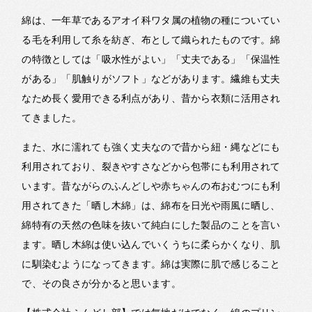
綿は、一年草であるアオイ科ワタ属の植物の種についてい
る毛を利用して糸を紡ぎ、布として織られたものです。綿
の特徴としては「吸水性がよい」「丈夫である」「保温性
がある」「肌触りがソフト」などがあります。繊維も丈夫
なため長く愛用できる利点があり、昔から衣類に活用され
てきました。
また、水に濡れても強く丈夫なので昔から紐・縄などにも
利用されており、裂きやすさなどから包帯にも利用されて
います。昔ながらのふんどしや赤ちゃんの布おむつにも利
用されてきた「晒し木綿」は、綿布を日光や雨風に晒し、
綿特有の天然の色味を抜いて純白にした製品のことを言い
ます。晒し木綿は使い込んでいくうちに柔らかくなり、肌
に馴染むようになってきます。綿は実際に肌で感じること
で、その良さが分かると思います。