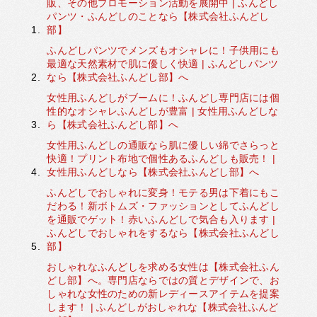
販、その他プロモーション活動を展開中 | ふんどし
パンツ・ふんどしのことなら【株式会社ふんどし
部】
ふんどしパンツでメンズもオシャレに！子供用にも
最適な天然素材で肌に優しく快適 | ふんどしパンツ
なら【株式会社ふんどし部】へ
女性用ふんどしがブームに！ふんどし専門店には個
性的なオシャレふんどしが豊富 | 女性用ふんどしな
ら【株式会社ふんどし部】へ
女性用ふんどしの通販なら肌に優しい綿でさらっと
快適！プリント布地で個性あるふんどしも販売！ |
女性用ふんどしなら【株式会社ふんどし部】へ
ふんどしでおしゃれに変身！モテる男は下着にもこ
だわる！新ボトムズ・ファッションとしてふんどし
を通販でゲット！赤いふんどしで気合も入ります |
ふんどしでおしゃれをするなら【株式会社ふんどし
部】
おしゃれなふんどしを求める女性は【株式会社ふん
どし部】へ。専門店ならではの質とデザインで、お
しゃれな女性のための新レディースアイテムを提案
します！ | ふんどしがおしゃれな【株式会社ふんど